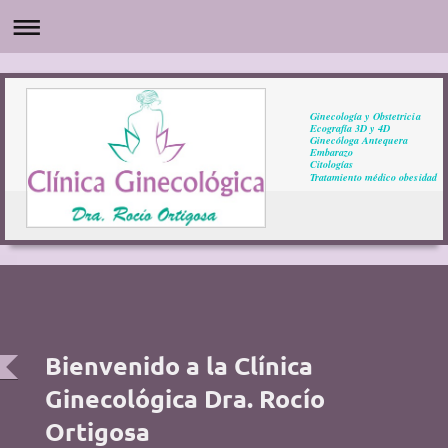
Ginecología y Obstetricia
Ecografía 3D y 4D
Ginecóloga Antequera
Embarazo
Citologías
Tratamiento médico obesidad
Bienvenido a la Clínica
Ginecológica Dra. Rocío
Ortigosa